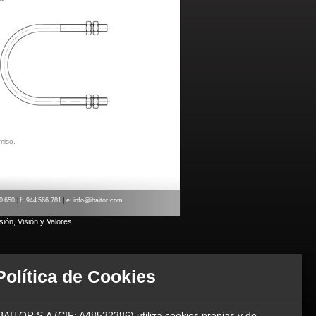
miso.
70 650
|
f: 944 566 781
|
e:
info@ibaitor.com
sión, Visión y Valores
.
Política de Cookies
BAITOR S.A (CIF: A48532386) utiliza cookies propias y de