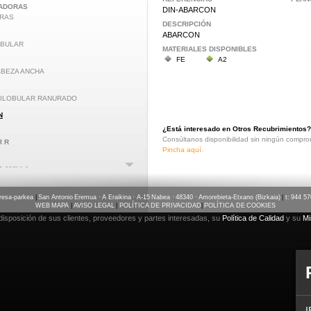
HADORAS
DIN-ABARCON
RAS
DESCRIPCIÓN
ABARCON
UBULAR
MATERIALES DISPONIBLES
FE
A2
BEZA ANCHA
ILOBULAR RANURADO
N
¿Está interesado en Otros Recubrimientos?
Consúltanos disponibilidad sin ningún compro
R R
Pincha aquí.
 ANILLA
ILLA
resa-parkea
|
San Antonio Eremua · A Eraikina · A-15 Nabea · 48340 · Amorebieta-Etxano (Bizkaia)
|
t: 944 5
WEB MAPA
|
AVISO LEGAL
|
POLÍTICA DE PRIVACIDAD
|
POLÍTICA DE COOKIES
isposición de sus clientes, proveedores y partes interesadas, su
Política de Calidad
y su
Mi
I