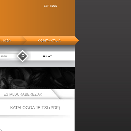
ESP
|
EUS
NIKOA
KONTAKTUA
BILATU
ESTALDURA BEREZIAK
KATALOGOA JEITSI (PDF)
O