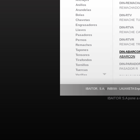
DIN-REMAC
Anillos
REMACHADO
Arandelas
Bolas
DIN-RTV
Chavetas
REMACHE T
Engrasadores
DIN-RTVA
Llaves
REMACHE CA
Pasadores
DIN-RTVR
Pernos
REMACHE TR
Remaches
Tapones
DIN-ABARCO
Tensores
ABARCON
Tirafondos
DIN-PARADO
Tornillos
PASADOR R
Tuercas
Varillas
DIN-PASADOR
Varios
PASADOR AN
IBAITOR, S.A.
|
INBIXA · LAUAXETA Enp
IBAITOR S.A pone a d