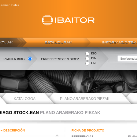
amilien Bidez
KTUAK
ESTALDURAK
INFORMAZIO TEK
ISO
DIN
FAMILIEN BIDEZ
ERREFERENTZIEN BIDEZ
UNI
KATALOGOA
PLANO ARABERAKO PIEZAK
HIAGO STOCK-EAN
PLANO ARABERAKO PIEZAK
 + DESCRIPCIÓN
FICHA DE PRODUCTO
REFERENCIAS
PLAN