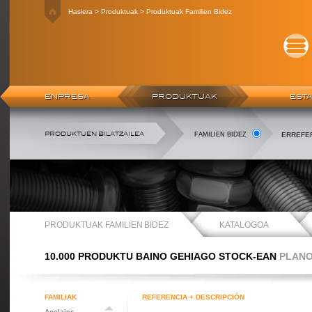
Hasiera > Produktuak > Produktuak Familien Bidez
ENPRESA
PRODUKTUAK
EST
PRODUKTUEN BILATZAILEA
FAMILIEN BIDEZ
ERREFER
PRODUKTUAK FAMILIEN BIDEZ
KATALOGOA
10.000 PRODUKTU BAINO GEHIAGO STOCK-EAN
PLANO
FAMILIAK
REFERENCIA + DESCRIPCIÓN
Anclajes