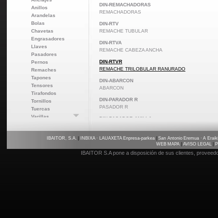
DIN-REMACHADORAS
Anillos
REMACHADORAS
Arandelas
Bolas
DIN-RTV
Chavetas
REMACHE TUBULAR
Engrasadores
DIN-RTVA
Llaves
REMACHE CABEZA ANCHA
Pasadores
DIN-RTVR
Pernos
REMACHE TRILOBULAR RANURADO
Remaches
Tapones
DIN-ABARCON
Tensores
ABARCON
Tirafondos
DIN-PARADOR R
Tornillos
PASADOR R
Tuercas
Varillas
DIN-PASADOR ANILLA
Varios
PASADOR ANILLA
IBAITOR, S.A.
|
INBIXA · LAUAXETA Enpresa-parkea
|
San Antonio Eremua · A Eraiki
WEB MAPA
|
AVISO LEGAL
|
P
IBAITOR S.A pone a disposición de sus clientes, proveed