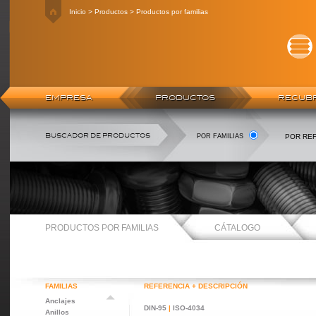
Inicio > Productos > Productos por familias
EMPRESA
PRODUCTOS
RECUBR
BUSCADOR DE PRODUCTOS
POR FAMILIAS
POR RE
PRODUCTOS POR FAMILIAS
CÁTALOGO
FAMILIAS
REFERENCIA + DESCRIPCIÓN
Anclajes
DIN-95
|
ISO-4034
Anillos