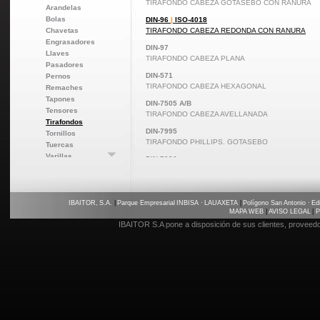
TIRAFONDO CABEZA GOTASEBO CON RANURA
Arandelas
Bolas
DIN-96
|
ISO-4018
Chavetas
TIRAFONDO CABEZA REDONDA CON RANURA
Engrasadores
DIN-97
Llaves
TIRAFONDO CABEZA PLANA
Pasadores
DIN-571
Pernos
TIRAFONDO CABEZA HEXAGONAL
Remaches
Tapones
DIN-7505 A/B
Tensores
TIRAFONDO CABEZA AVELLANADA
Tirafondos
DIN-7995
Tornillos
TIRAFONDO PHILLIPS. GOTASEBO
Tuercas
Varillas
DIN-7996
Varios
TIRAFONDO PHILLIPS. ALOMADO
DIN-7997
TIRAFONDO PHILLIPS. AVELLANADO
IBAITOR, S.A.
|
Parque Empresarial INBISA · LAUAXETA
|
Polígono San Antonio · Edi
MAPA WEB
|
AVISO LEGAL
|
P
IBAITOR S.A pone a disposición de sus clientes, proveed