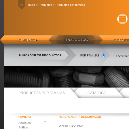
Inicio > Productos > Productos por familias
EMPRESA
PRODUCTOS
RECUBR
BUSCADOR DE PRODUCTOS
POR FAMILIAS
POR RE
PRODUCTOS POR FAMILIAS
CÁTALOGO
FAMILIAS
REFERENCIA + DESCRIPCIÓN
Anclajes
DIN-95
|
ISO-4034
Anillos