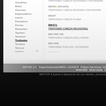
TIRAFONDO CABEZA GOTASEBO CON RANURA
Arandelas
Bolas
DIN-96
|
ISO-4018
Chavetas
TIRAFONDO CABEZA REDONDA CON RANURA
Engrasadores
DIN-97
Llaves
TIRAFONDO CABEZA PLANA
Pasadores
DIN-571
Pernos
TIRAFONDO CABEZA HEXAGONAL
Remaches
Tapones
DIN-7505 A/B
Tensores
TIRAFONDO CABEZA AVELLANADA
Tirafondos
DIN-7995
Tornillos
TIRAFONDO PHILLIPS. GOTASEBO
Tuercas
Varillas
DIN-7996
Varios
TIRAFONDO PHILLIPS. ALOMADO
DIN-7997
TIRAFONDO PHILLIPS. AVELLANADO
IBAITOR, S.A.
|
Parque Empresarial INBISA · LAUAXETA
|
Polígono San Antonio · Edi
MAPA WEB
|
AVISO LEGAL
|
P
IBAITOR S.A pone a disposición de sus clientes, proveed